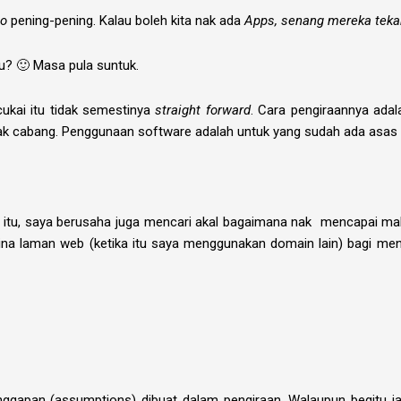
to
pening-pening. Kalau boleh kita nak ada
Apps, senang mereka tekan
tu? 🙂 Masa pula suntuk.
cukai itu tidak semestinya
straight forward
. Cara pengiraannya adal
yak cabang. Penggunaan software adalah untuk yang sudah ada asas
itu, saya berusaha juga mencari akal bagaimana nak mencapai mak
embina laman web (ketika itu saya menggunakan domain lain) bagi 
anggapan (assumptions) dibuat dalam pengiraan. Walaupun begitu