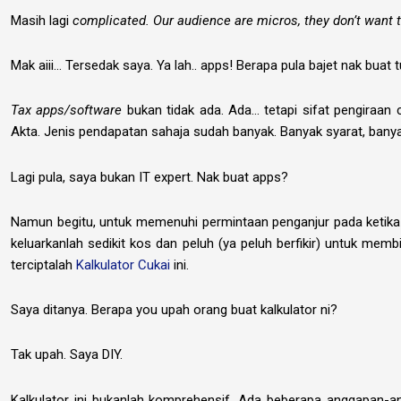
Masih lagi
complicated.
Our audience are micros, they don’t want 
Mak aiii… Tersedak saya. Ya lah.. apps! Berapa pula bajet nak buat 
Tax apps/software
bukan tidak ada. Ada… tetapi sifat pengiraan 
Akta. Jenis pendapatan sahaja sudah banyak. Banyak syarat, ban
Lagi pula, saya bukan IT expert. Nak buat apps?
Namun begitu, untuk memenuhi permintaan penganjur pada ketika 
keluarkanlah sedikit kos dan peluh (ya peluh berfikir) untuk m
terciptalah
Kalkulator Cukai
ini.
Saya ditanya. Berapa you upah orang buat kalkulator ni?
Tak upah. Saya DIY.
Kalkulator ini bukanlah komprehensif. Ada beberapa anggapan-